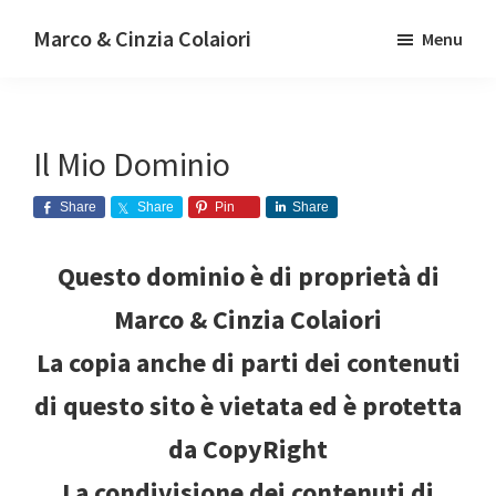
Passa
Passa
Marco & Cinzia Colaiori
Menu
alla
al
Energia
navigazione
contenuto
a
primaria
principale
360°
Il Mio Dominio
Share
Share
Pin
Share
Questo dominio è di proprietà di
Marco & Cinzia Colaiori
La copia anche di parti dei contenuti
di questo sito è vietata ed è protetta
da CopyRight
La condivisione dei contenuti di