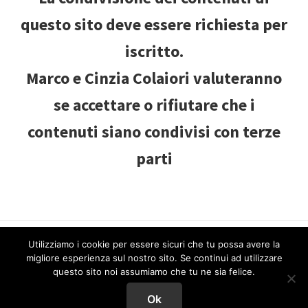
questo sito deve essere richiesta per
iscritto.
Marco e Cinzia Colaiori valuteranno
se accettare o rifiutare che i
contenuti siano condivisi con terze
parti
Utilizziamo i cookie per essere sicuri che tu possa avere la
© Copyright 2019
My Domain
· All Rights Reserved · Powered
migliore esperienza sul nostro sito. Se continui ad utilizzare
by
Marco&CinziaColaiori
·
Accedi
questo sito noi assumiamo che tu ne sia felice.
Home Page
Chi Siamo
Articoli
Contatti
Ok
Privacy Policy