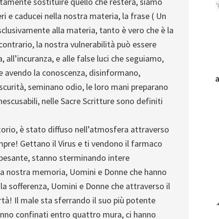
utamente sostituire quello che resterà, siamo
ri e caducei nella nostra materia, la frase ( Un
sclusivamente alla materia, tanto è vero che è la
contrario, la nostra vulnerabilità può essere
 all’incuranza, e alle false luci che seguiamo,
he avendo la conoscenza, disinformano,
scurità, seminano odio, le loro mani preparano
nescusabili, nelle Sacre Scritture sono definiti
torio, è stato diffuso nell’atmosfera attraverso
pre! Gettano il Virus e ti vendono il farmaco
iù pesante, stanno sterminando intere
no la nostra memoria, Uomini e Donne che hanno
, la sofferenza, Uomini e Donne che attraverso il
ertà! Il male sta sferrando il suo più potente
hanno confinati entro quattro mura, ci hanno