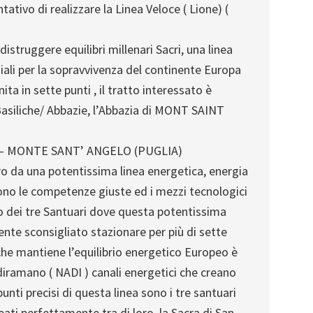
tativo di realizzare la Linea Veloce ( Lione) (
istruggere equilibri millenari Sacri, una linea
ali per la sopravvivenza del continente Europa
nita in sette punti , il tratto interessato è
Basiliche/ Abbazie, l’Abbazia di MONT SAINT
 – MONTE SANT’ ANGELO (PUGLIA)
oro da una potentissima linea energetica, energia
dono le competenze giuste ed i mezzi tecnologici
o dei tre Santuari dove questa potentissima
nte sconsigliato stazionare per più di sette
 che mantiene l’equilibrio energetico Europeo è
i diramano ( NADI ) canali energetici che creano
unti precisi di questa linea sono i tre santuari
eati perfettamente tra di loro, la Sacra di San