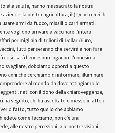
iritto alla salute, hanno massacrato la nostra
 aziende, la nostra agricoltura, il ( Quarto Reich
a usare armi da fuoco, missili o carri armati,
nte vogliono arrivare a vaccinare l’intera
ari per migliaia di trilioni di Dollari/Euro,
ccini, tutti penseranno che servirà a non fare
à così, sarà l’ennesimo inganno, l’ennesima
amo svegliare, dobbiamo opporci a questo
ono anni che cerchiamo di informare, illuminare
r comprendere al mondo da dove attingiamo le
eggenti, nati con il dono della chiaroveggenza,
ci ha seguito, chi ha ascoltato e messo in atto i
 averlo fatto, tutto quello che abbiamo
 chiedete come facciamo, non c’è una
de, alle nostre percezioni, alle nostre visioni,