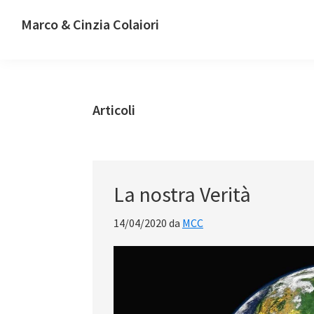
Passa
Passa
Passa
Marco & Cinzia Colaiori
alla
al
alla
Energia
navigazione
contenuto
barra
a
primaria
principale
laterale
360°
primaria
Articoli
La nostra Verità
14/04/2020
da
MCC