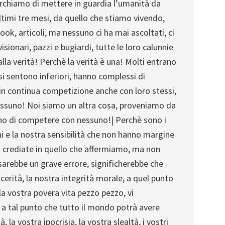
cerchiamo di mettere in guardia l’umanità da
ltimi tre mesi, da quello che stiamo vivendo,
ok, articoli, ma nessuno ci ha mai ascoltati, ci
sionari, pazzi e bugiardi, tutte le loro calunnie
la verità! Perchè la verità è una! Molti entrano
si sentono inferiori, hanno complessi di
 in continua competizione anche con loro stessi,
nessuno! Noi siamo un altra cosa, proveniamo da
no di competere con nessuno!| Perchè sono i
ni e la nostra sensibilità che non hanno margine
 crediate in quello che affermiamo, ma non
sarebbe un grave errore, significherebbe che
cerità, la nostra integrità morale, a quel punto
a vostra povera vita pezzo pezzo, vi
a tal punto che tutto il mondo potrà avere
, la vostra ipocrisia, la vostra slealtà, i vostri