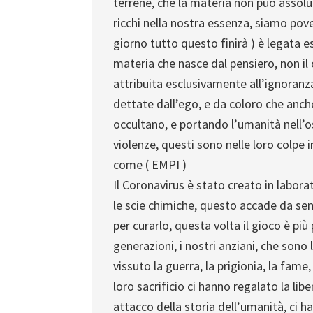
terrene, che la materia non può assol
ricchi nella nostra essenza, siamo pove
giorno tutto questo finirà ) è legata e
materia che nasce dal pensiero, non il 
attribuita esclusivamente all’ignoranza,
dettate dall’ego, e da coloro che anc
occultano, e portando l’umanità nell’o
violenze, questi sono nelle loro colpe i
come ( EMPI )
Il Coronavirus è stato creato in labora
le scie chimiche, questo accade da sem
per curarlo, questa volta il gioco è p
generazioni, i nostri anziani, che so
vissuto la guerra, la prigionia, la fame
loro sacrificio ci hanno regalato la lib
attacco della storia dell’umanità, ci 