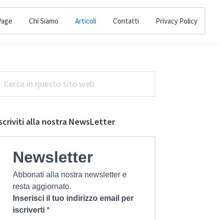
Page
Chi Siamo
Articoli
Contatti
Privacy Policy
Barra
erca
n
laterale
uesto
primaria
ito
scriviti alla nostra NewsLetter
web
Newsletter
Abbonati alla nostra newsletter e
resta aggiornato.
Inserisci il tuo indirizzo email per
iscriverti