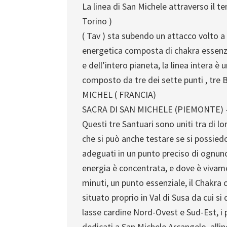
La linea di San Michele attraverso il ten
Torino )
( Tav ) sta subendo un attacco volto a d
energetica composta di chakra essenzi
e dell’intero pianeta, la linea intera è u
composto da tre dei sette punti , tre 
MICHEL ( FRANCIA)
SACRA DI SAN MICHELE (PIEMONTE)
Questi tre Santuari sono uniti tra di l
che si può anche testare se si possie
adeguati in un punto preciso di ognun
energia è concentrata, e dove è vivame
minuti, un punto essenziale, il Chakra
situato proprio in Val di Susa da cui s
lasse cardine Nord-Ovest e Sud-Est, i p
dedicati a San Michele Arcangelo. allin