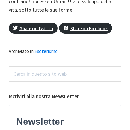
contrario! noi esseri Umani!!!allo sviluppo della
vita, sotto tutte le sue forme.
Share on Twitter
Share on Facebook
Archiviato in:
Esoterismo
Barra
Cerca
in
laterale
questo
primaria
sito
Iscriviti alla nostra NewsLetter
web
Newsletter