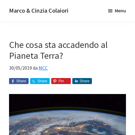
Passa
Passa
Passa
Marco & Cinzia Colaiori
Menu
alla
al
alla
Energia
navigazione
contenuto
barra
a
primaria
principale
laterale
360°
primaria
Che cosa sta accadendo al
Pianeta Terra?
30/05/2019
da
MCC
Share
Share
Pin
Share